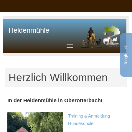
Heldenmühle
Toogle Left
Herzlich Willkommen
In der Heldenmühle in Oberotterbach!
Training & Anmeldung
Hundeschule